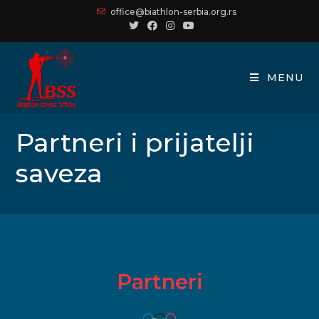
office@biathlon-serbia.org.rs
MENU
Partneri i prijatelji
saveza
Partneri