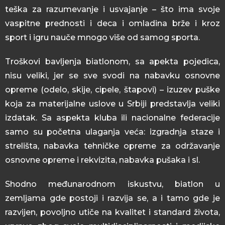
teška za razumevanje i usvajanje – što ima svoje
vaspitne prednosti i deca i omladina brže i kroz
sport i igru nauče mnogo više od samog sporta.
Troškovi bavljenja biatlonom, sa apekta pojedica,
nisu veliki, jer se sve svodi na nabavku osnovne
opreme (odelo, skije, cipele, štapovi) – izuzev puške
koja za materijalne uslove u Srbiji predstavlja veliki
izdatak. Sa aspekta kluba ili nacionalne federacije
samo su početna ulaganja veća: izgradnja staze i
strelišta, nabavka tehničke opreme za održavanje
osnovne opreme i rekvizita, nabavka pušaka i sl.
Shodno međunarodnom iskustvu, biatlon u
zemljama gde postoji i razvija se, a i tamo gde je
razvijen, povoljno utiče na kvalitet i standard života,