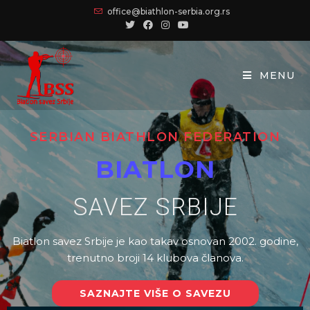
office@biathlon-serbia.org.rs
MENU
SERBIAN BIATHLON FEDERATION
BIATLON
SAVEZ SRBIJE
Biatlon savez Srbije je kao takav osnovan 2002. godine,
trenutno broji 14 klubova članova.
SAZNAJTE VIŠE O SAVEZU