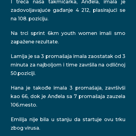
I treća naša takmičarka, Anđela, imala je
zadovoljavajuće gađanje 4 212, plasirajući se
na 108. poziciju.
Na trci sprint 6km youth women imali smo
zapažene rezultate.
Lamija je sa 3 promašaja imala zaostatak od 3
minuta za najboljom i time završila na odličnoj
50.poziciji.
Hana je takođe imala 3 promašaja, završivši
kao 66, dok je Anđela sa 7 promašaja zauzela
106.mesto.
Emilija nije bila u stanju da startuje ovu trku
zbog virusa.