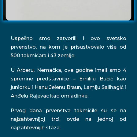
Uspešno smo zatvorili i ovo svetsko
prvenstvo, na kom je prisustvovalo više od
500 takmičara i 43 zemlje.
U Arberu, Nemačka, ove godine imali smo 4
spremne predstavnice – Emiliju Bućić kao
juniorku i Hanu Jelenu Braun, Lamiju Salihagić i
Anđelu Rajevac kao omladinke.
Prvog dana prvenstva takmičile su se na
najzahtevnijoj trci, ovde na jednoj od
najzahtevnijih staza.