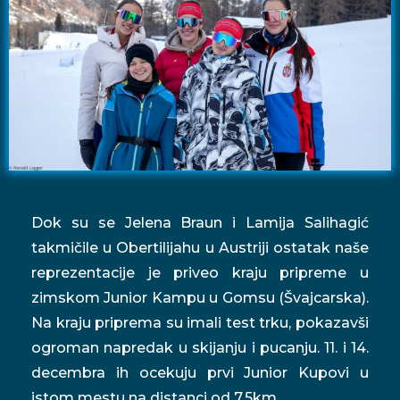
Dok su se Jelena Braun i Lamija Salihagić
takmičile u Obertilijahu u Austriji ostatak naše
reprezentacije je priveo kraju pripreme u
zimskom Junior Kampu u Gomsu (Švajcarska).
Na kraju priprema su imali test trku, pokazavši
ogroman napredak u skijanju i pucanju. 11. i 14.
decembra ih ocekuju prvi Junior Kupovi u
istom mestu na distanci od 7,5km.