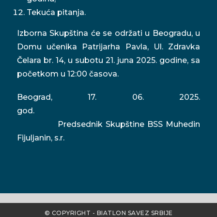
Tekuća pitanja.
Izborna Skupština će se održati u Beogradu, u
Domu učenika Patrijarha Pavla, Ul. Zdravka
Čelara br. 14, u subotu 21. juna 2025. godine, sa
početkom u 12:00 časova.
Beograd, 17. 06. 2025.
god.
Predsednik Skupštine BSS Muhedin
Fijuljanin, s.r.
© COPYRIGHT - BIATLON SAVEZ SRBIJE