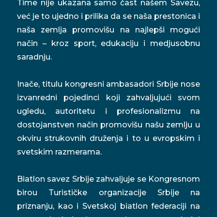
Time nije ukazana samo čast našem Savezu,
već je to ujedno i prilika da se naša prestonica i
naša zemlja promovišu na najlepši mogući
način – kroz sport, edukaciju i medjusobnu
saradnju.
Inače, titulu kongresni ambasadori Srbije nose
izvanredni pojedinci koji zahvaljujući svom
ugledu, autoritetu i profesionalizmu na
dostojanstven način promovišu našu zemlju u
okviru strukovnih druženja i to u evropskim i
svetskim razmerama.
Biatlon savez Srbije zahvaljuje se Kongresnom
birou Turističke organizacije Srbije na
priznanju, kao i Svetskoj biatlon federaciji na